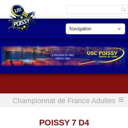
Panneau de gestion des cookies
Championnat de France Adultes
Accueil
POISSY 7 D4
POISSY 7 D4