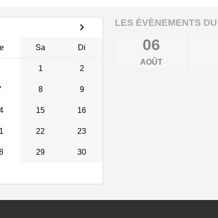
LES ÉVÈNEMENTS DU
06
e
Sa
Di
AOÛT
1
2
7
8
9
4
15
16
1
22
23
8
29
30